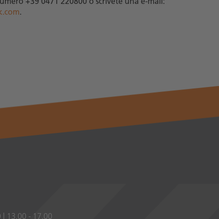
numero +39 0471 220800 o scrivete una e-mail:
k.com
.
 | 13.00 - 17.00