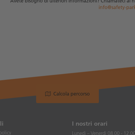
Avete bisogno di ulteriori informazioni? Chiamateci al 
info@safety-par
Calcola percorso
li
I nostri orari
policy
Lunedì – Venerdì 08.00 - 12.00