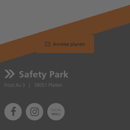
Anreise planen
Safety Park
Frizzi Au 3
|
39051 Pfatten
SOCIAL
WALL