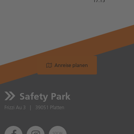
17:15
Anreise planen
Safety Park
Frizzi Au 3
|
39051 Pfatten
SOCIAL