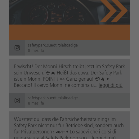
safetypark.suedtirolaltoadige
8 mesi fa
Erwischt! Der Monni-Hirsch treibt jetzt im Safety Park
sein Unwesen. 🦌🎄 Heißt das etwa: Der Safety Park
ist ein Monni POINT? 👀 Ganz genau! 💳🔥 •
Beccato! Il cervo Monni ne combina u...
leggi di più
safetypark.suedtirolaltoadige
8 mesi fa
Wusstest du, dass die Fahrsicherheitstrainings im
Safety Park nicht nur für Betriebe sind, sondern auch
für Privatpersonen? 🚗✨ • Lo sapevi che i corsi di
guida sicura al Safety Park non son...
leggi di più