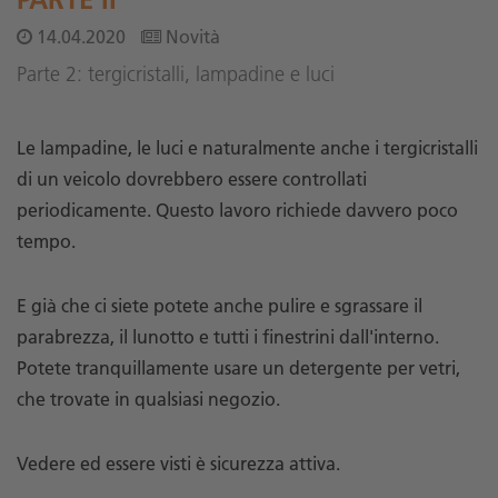
14.04.2020
Novità
Parte 2: tergicristalli, lampadine e luci
Le lampadine, le luci e naturalmente anche i tergicristalli
di un veicolo dovrebbero essere controllati
periodicamente. Questo lavoro richiede davvero poco
tempo.
E già che ci siete potete anche pulire e sgrassare il
parabrezza, il lunotto e tutti i finestrini dall'interno.
Potete tranquillamente usare un detergente per vetri,
che trovate in qualsiasi negozio.
Vedere ed essere visti è sicurezza attiva.