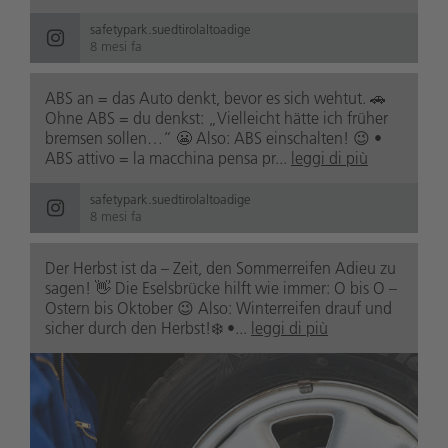
safetypark.suedtirolaltoadige
8 mesi fa
ABS an = das Auto denkt, bevor es sich wehtut. 🚗
Ohne ABS = du denkst: „Vielleicht hätte ich früher
bremsen sollen…“ 😬 Also: ABS einschalten! 😉 •
ABS attivo = la macchina pensa pr...
leggi di più
safetypark.suedtirolaltoadige
8 mesi fa
Der Herbst ist da – Zeit, den Sommerreifen Adieu zu
sagen! 👋 Die Eselsbrücke hilft wie immer: O bis O –
Ostern bis Oktober 😉 Also: Winterreifen drauf und
sicher durch den Herbst!❄️ •...
leggi di più