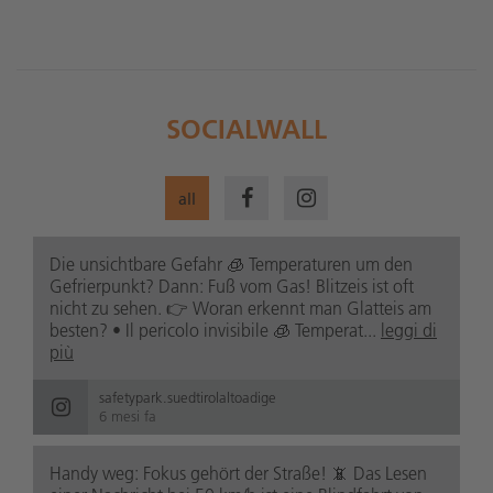
SOCIALWALL
all
Die unsichtbare Gefahr 🧊 Temperaturen um den
Gefrierpunkt? Dann: Fuß vom Gas! Blitzeis ist oft
nicht zu sehen. 👉 Woran erkennt man Glatteis am
besten? • Il pericolo invisibile 🧊 Temperat...
leggi di
più
safetypark.suedtirolaltoadige
6 mesi fa
Handy weg: Fokus gehört der Straße! 📵 Das Lesen