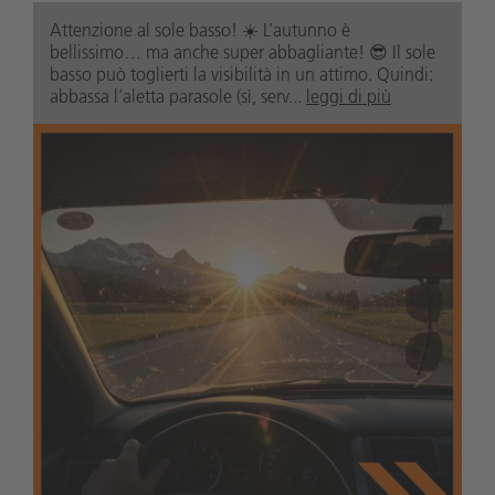
Attenzione al sole basso! ☀️ L’autunno è
bellissimo… ma anche super abbagliante! 😎 Il sole
basso può toglierti la visibilità in un attimo. Quindi:
abbassa l’aletta parasole (sì, serv...
leggi di più