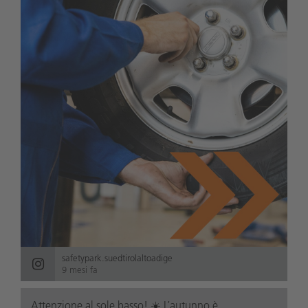
safetypark.suedtirolaltoadige
9 mesi fa
Attenzione al sole basso! ☀️ L’autunno è