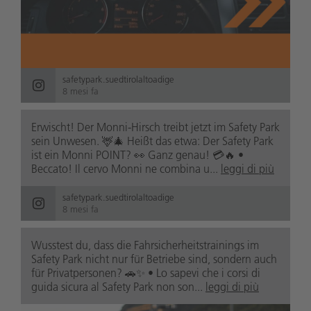
safetypark.suedtirolaltoadige
8 mesi fa
Erwischt! Der Monni-Hirsch treibt jetzt im Safety Park
sein Unwesen. 🦌🎄 Heißt das etwa: Der Safety Park
ist ein Monni POINT? 👀 Ganz genau! 💳🔥 •
Beccato! Il cervo Monni ne combina u...
leggi di più
safetypark.suedtirolaltoadige
8 mesi fa
Wusstest du, dass die Fahrsicherheitstrainings im
Safety Park nicht nur für Betriebe sind, sondern auch
für Privatpersonen? 🚗✨ • Lo sapevi che i corsi di
guida sicura al Safety Park non son...
leggi di più