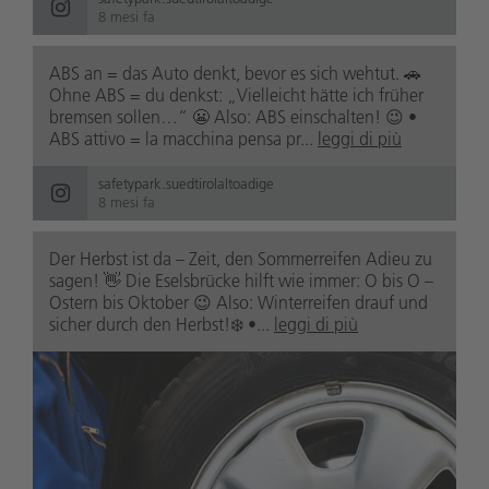
8 mesi fa
ABS an = das Auto denkt, bevor es sich wehtut. 🚗
Ohne ABS = du denkst: „Vielleicht hätte ich früher
bremsen sollen…“ 😬 Also: ABS einschalten! 😉 •
ABS attivo = la macchina pensa pr...
leggi di più
safetypark.suedtirolaltoadige
8 mesi fa
Der Herbst ist da – Zeit, den Sommerreifen Adieu zu
sagen! 👋 Die Eselsbrücke hilft wie immer: O bis O –
Ostern bis Oktober 😉 Also: Winterreifen drauf und
sicher durch den Herbst!❄️ •...
leggi di più