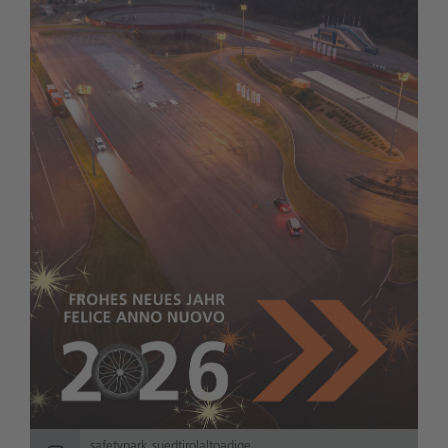
safetypark.suedtirolaltoadige