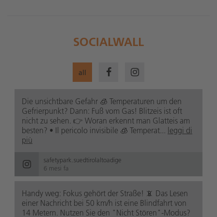
SOCIALWALL
all
Die unsichtbare Gefahr 🧊 Temperaturen um den
Gefrierpunkt? Dann: Fuß vom Gas! Blitzeis ist oft
nicht zu sehen. 👉 Woran erkennt man Glatteis am
besten? • Il pericolo invisibile 🧊 Temperat...
leggi di
più
safetypark.suedtirolaltoadige
6 mesi fa
Handy weg: Fokus gehört der Straße! 📵 Das Lesen
einer Nachricht bei 50 km/h ist eine Blindfahrt von
14 Metern. Nutzen Sie den "Nicht Stören"-Modus?