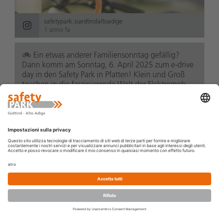
safetypark.suedtirolaltoadige
1 anno fa
🚲️ Ein etwas anderer Familiensonntag gefällig?
Dann komm am Sonntag, 6. April 2025 zum e-drive
day in den Safety Park in Pfatten! Klein und Groß
tauchen in die faszinierende Welt der Elektromob...
leggi di più
Kennst du schon unser 👉🚘 Intensiv-Training II? Bei
diesem Training kannst du deinen Fahrstil weiter
verfeinern und wiederholst die Übungen aus dem
Intensiv-Training I bei höherer Geschwindigke...
leggi di più
PRENOTA
BUONO
NOVITÀ
IL CENTRO
CORSO