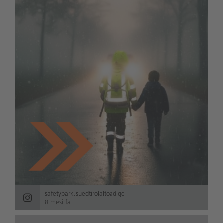
safetypark.suedtirolaltoadige
8 mesi fa