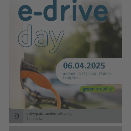
safetypark.suedtirolaltoadige
1 anno fa