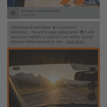
safetypark.suedtirolaltoadige
9 mesi fa
Attenzione al sole basso! ☀️ L’autunno è
bellissimo… ma anche super abbagliante! 😎 Il sole
basso può toglierti la visibilità in un attimo. Quindi:
abbassa l’aletta parasole (sì, serv...
leggi di più