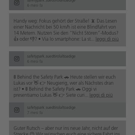
6 mesi fa
Handy weg: Fokus gehört der Straße! 📵 Das Lesen
einer Nachricht bei 50 km/h ist eine Blindfahrt von
14 Metern. Nutzen Sie den "Nicht Stören"-Modus?
👍 oder 👎? • Via lo smartphone: La st...
leggi di più
safetypark.suedtirolaltoadige
6 mesi fa
🚦 Behind the Safety Park 🚗 Heute stellen wir euch
Lukas vor 👋 👉 Neugierig, wer als Nächstes dran
ist? • 🚦 Behind the Safety Park 🚗 Oggi vi
presentiamo Lukas 👋 👉 Siete curi...
leggi di più
safetypark.suedtirolaltoadige
7 mesi fa
Guter Rutsch – aber nur ins neue Jahr, nicht auf der
Strecke 😉 Wir wünschen euch eine sichere Fahrt ins