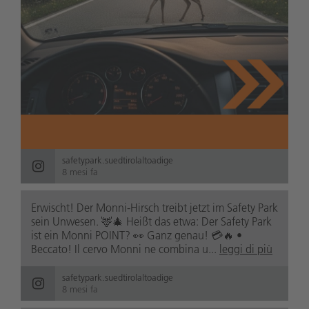
safetypark.suedtirolaltoadige
8 mesi fa
Erwischt! Der Monni-Hirsch treibt jetzt im Safety Park
sein Unwesen. 🦌🎄 Heißt das etwa: Der Safety Park
ist ein Monni POINT? 👀 Ganz genau! 💳🔥 •
Beccato! Il cervo Monni ne combina u...
leggi di più
safetypark.suedtirolaltoadige
8 mesi fa