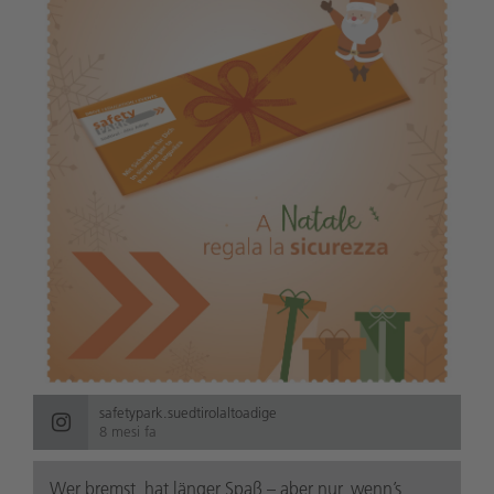
safetypark.suedtirolaltoadige
8 mesi fa
Wer bremst, hat länger Spaß – aber nur, wenn’s