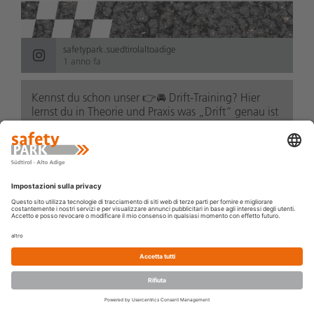
safetypark.suedtirolaltoadige
1 anno fa
Kennst du schon unser 👉🚘 Drift-Training? Hier
lernst du in Theorie und Praxis was „Drift“ genau ist
und wie du bei Verlust der Standsicherheit und der
damit verbundenen Schleudergefahr richt...
leggi di
più
PRENOTA
BUONO
NOVITÀ
IL CENTRO
CORSO