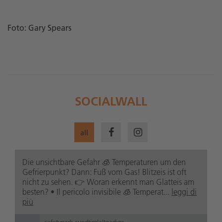
Foto: Gary Spears
SOCIALWALL
all
Die unsichtbare Gefahr 🧊 Temperaturen um den
Gefrierpunkt? Dann: Fuß vom Gas! Blitzeis ist oft
nicht zu sehen. 👉 Woran erkennt man Glatteis am
besten? • Il pericolo invisibile 🧊 Temperat...
leggi di
più
safetypark.suedtirolaltoadige