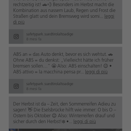
rechtzeitig ist! 🚗💨 Besonders im Herbst macht die
Kombination aus nassem Laub, Regen und Frost die
Straßen glatt und dein Bremsweg wird somi...
leggi
di più
safetypark.suedtirolaltoadige
8 mesi fa
ABS an = das Auto denkt, bevor es sich wehtut. 🚗
Ohne ABS = du denkst: „Vielleicht hätte ich früher
bremsen sollen…“ 😬 Also: ABS einschalten! 😉 •
ABS attivo = la macchina pensa pr...
leggi di più
safetypark.suedtirolaltoadige
8 mesi fa
Der Herbst ist da – Zeit, den Sommerreifen Adieu zu
sagen! 👋 Die Eselsbrücke hilft wie immer: O bis O –
Ostern bis Oktober 😉 Also: Winterreifen drauf und
sicher durch den Herbst!❄️ •...
leggi di più