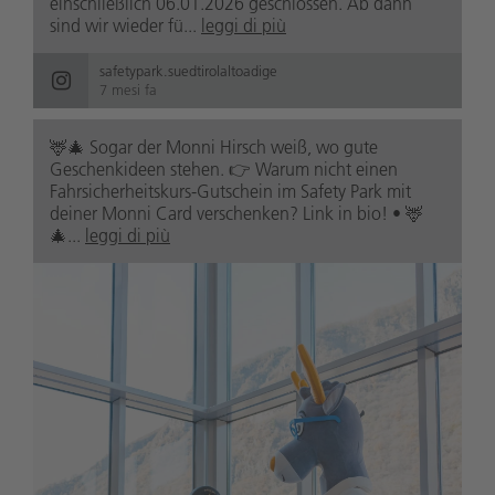
einschließlich 06.01.2026 geschlossen. Ab dann
sind wir wieder fü...
leggi di più
safetypark.suedtirolaltoadige
7 mesi fa
🦌🎄 Sogar der Monni Hirsch weiß, wo gute
Geschenkideen stehen. 👉 Warum nicht einen
Fahrsicherheitskurs-Gutschein im Safety Park mit
deiner Monni Card verschenken? Link in bio! • 🦌
🎄...
leggi di più