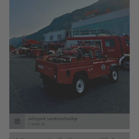
safetypark.suedtirolaltoadige
1 anno fa