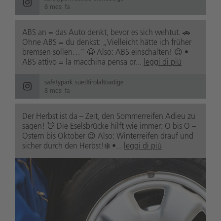
8 mesi fa
ABS an = das Auto denkt, bevor es sich wehtut. 🚗
Ohne ABS = du denkst: „Vielleicht hätte ich früher
bremsen sollen…“ 😬 Also: ABS einschalten! 😉 •
ABS attivo = la macchina pensa pr...
leggi di più
safetypark.suedtirolaltoadige
8 mesi fa
Der Herbst ist da – Zeit, den Sommerreifen Adieu zu
sagen! 👋 Die Eselsbrücke hilft wie immer: O bis O –
Ostern bis Oktober 😉 Also: Winterreifen drauf und
sicher durch den Herbst!❄️ •...
leggi di più