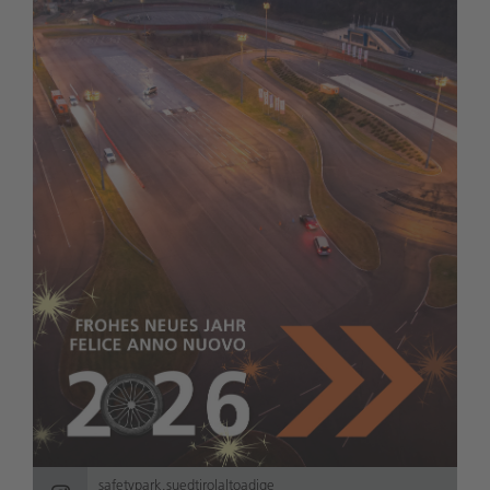
safetypark.suedtirolaltoadige