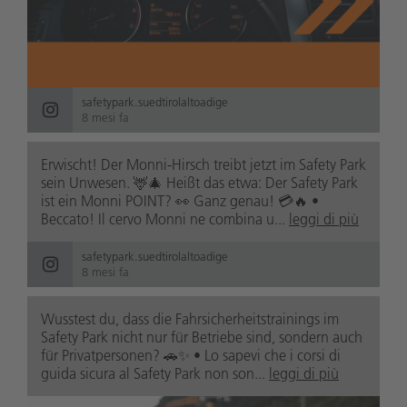
safetypark.suedtirolaltoadige
8 mesi fa
Erwischt! Der Monni-Hirsch treibt jetzt im Safety Park
sein Unwesen. 🦌🎄 Heißt das etwa: Der Safety Park
ist ein Monni POINT? 👀 Ganz genau! 💳🔥 •
Beccato! Il cervo Monni ne combina u...
leggi di più
safetypark.suedtirolaltoadige
8 mesi fa
Wusstest du, dass die Fahrsicherheitstrainings im
Safety Park nicht nur für Betriebe sind, sondern auch
für Privatpersonen? 🚗✨ • Lo sapevi che i corsi di
guida sicura al Safety Park non son...
leggi di più