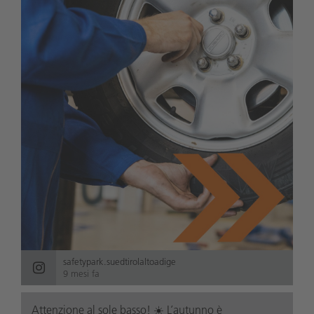
safetypark.suedtirolaltoadige
9 mesi fa
Attenzione al sole basso! ☀️ L’autunno è