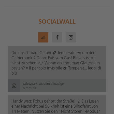
SOCIALWALL
all
Die unsichtbare Gefahr 🧊 Temperaturen um den
Gefrierpunkt? Dann: Fuß vom Gas! Blitzeis ist oft
nicht zu sehen. 👉 Woran erkennt man Glatteis am
besten? • Il pericolo invisibile 🧊 Temperat...
leggi di
più
safetypark.suedtirolaltoadige
6 mesi fa
Handy weg: Fokus gehört der Straße! 📵 Das Lesen
einer Nachricht bei 50 km/h ist eine Blindfahrt von
14 Metern. Nutzen Sie den "Nicht Stören"-Modus?