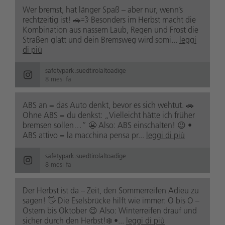
Wer bremst, hat länger Spaß – aber nur, wenn’s
rechtzeitig ist! 🚗💨 Besonders im Herbst macht die
Kombination aus nassem Laub, Regen und Frost die
Straßen glatt und dein Bremsweg wird somi...
leggi
di più
safetypark.suedtirolaltoadige
8 mesi fa
ABS an = das Auto denkt, bevor es sich wehtut. 🚗
Ohne ABS = du denkst: „Vielleicht hätte ich früher
bremsen sollen…“ 😬 Also: ABS einschalten! 😉 •
ABS attivo = la macchina pensa pr...
leggi di più
safetypark.suedtirolaltoadige
8 mesi fa
Der Herbst ist da – Zeit, den Sommerreifen Adieu zu
sagen! 👋 Die Eselsbrücke hilft wie immer: O bis O –
Ostern bis Oktober 😉 Also: Winterreifen drauf und
sicher durch den Herbst!❄️ •...
leggi di più