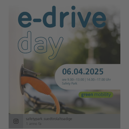
safetypark.suedtirolaltoadige
1 anno fa