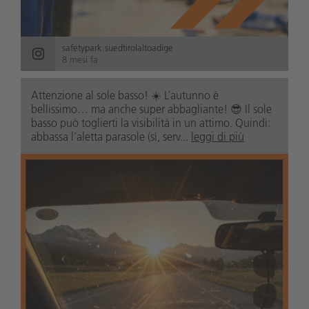
safetypark.suedtirolaltoadige
8 mesi fa
Attenzione al sole basso! ☀️ L’autunno è
bellissimo… ma anche super abbagliante! 😎 Il sole
basso può toglierti la visibilità in un attimo. Quindi:
abbassa l’aletta parasole (sì, serv...
leggi di più