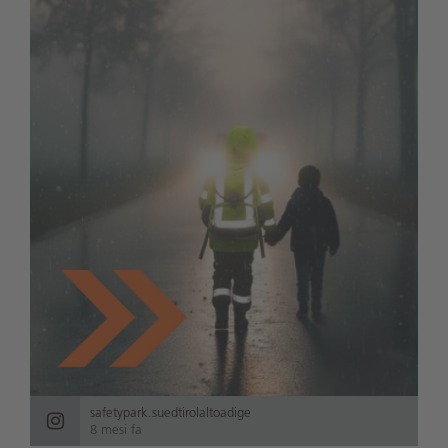
safetypark.suedtirolaltoadige
8 mesi fa