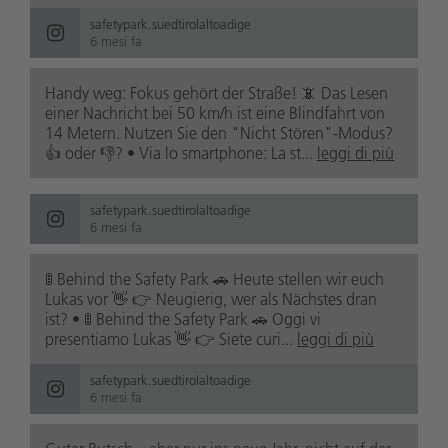
safetypark.suedtirolaltoadige
6 mesi fa
Handy weg: Fokus gehört der Straße! 📵 Das Lesen
einer Nachricht bei 50 km/h ist eine Blindfahrt von
14 Metern. Nutzen Sie den "Nicht Stören"-Modus?
👍 oder 👎? • Via lo smartphone: La st...
leggi di più
safetypark.suedtirolaltoadige
6 mesi fa
🚦 Behind the Safety Park 🚗 Heute stellen wir euch
Lukas vor 👋 👉 Neugierig, wer als Nächstes dran
ist? • 🚦 Behind the Safety Park 🚗 Oggi vi
presentiamo Lukas 👋 👉 Siete curi...
leggi di più
safetypark.suedtirolaltoadige
6 mesi fa