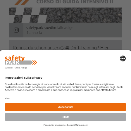
safetypark.suedtirolaltoadige
1 anno fa
Kennst du schon unser 👉🚘 Drift-Training? Hier
lernst du in Theorie und Praxis was „Drift“ genau ist
und wie du bei Verlust der Standsicherheit und der
damit verbundenen Schleudergefahr richt...
leggi di
più
PRENOTA
BUONO
NOVITÀ
IL CENTRO
CORSO