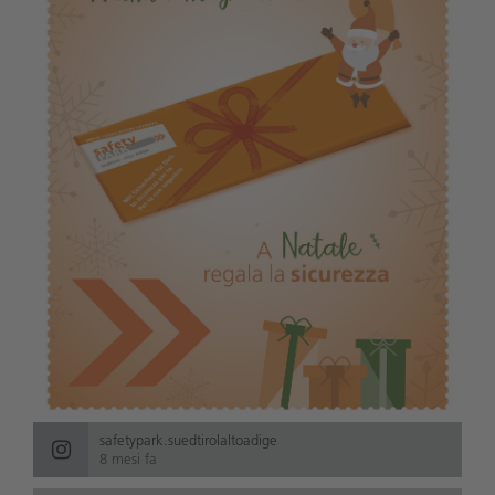
safetypark.suedtirolaltoadige
8 mesi fa