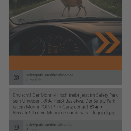
safetypark.suedtirolaltoadige
8 mesi fa
Erwischt! Der Monni-Hirsch treibt jetzt im Safety Park
sein Unwesen. 🦌🎄 Heißt das etwa: Der Safety Park
ist ein Monni POINT? 👀 Ganz genau! 💳🔥 •
Beccato! Il cervo Monni ne combina u...
leggi di più
safetypark.suedtirolaltoadige
8 mesi fa