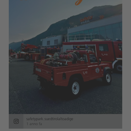
safetypark.suedtirolaltoadige
1 anno fa