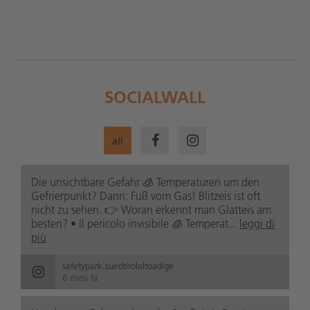
SOCIALWALL
all
Die unsichtbare Gefahr 🧊 Temperaturen um den
Gefrierpunkt? Dann: Fuß vom Gas! Blitzeis ist oft
nicht zu sehen. 👉 Woran erkennt man Glatteis am
besten? • Il pericolo invisibile 🧊 Temperat...
leggi di
più
safetypark.suedtirolaltoadige
6 mesi fa