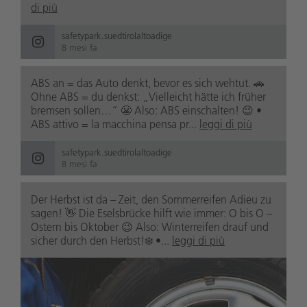
di più
safetypark.suedtirolaltoadige
8 mesi fa
ABS an = das Auto denkt, bevor es sich wehtut. 🚗
Ohne ABS = du denkst: „Vielleicht hätte ich früher
bremsen sollen…“ 😬 Also: ABS einschalten! 😉 •
ABS attivo = la macchina pensa pr...
leggi di più
safetypark.suedtirolaltoadige
8 mesi fa
Der Herbst ist da – Zeit, den Sommerreifen Adieu zu
sagen! 👋 Die Eselsbrücke hilft wie immer: O bis O –
Ostern bis Oktober 😉 Also: Winterreifen drauf und
sicher durch den Herbst!❄️ •...
leggi di più