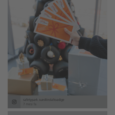
safetypark.suedtirolaltoadige
7 mesi fa