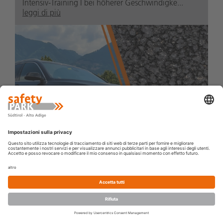
Intensiv-Training I bei höherer Geschwindigke...
leggi di più
PRENOTA
BUONO
NOVITÀ
IL CENTRO
CORSO