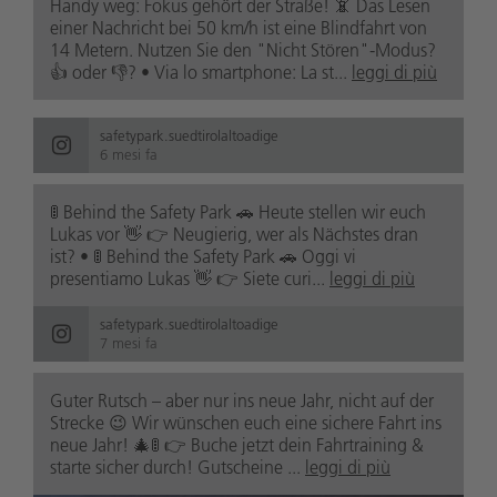
Handy weg: Fokus gehört der Straße! 📵 Das Lesen
einer Nachricht bei 50 km/h ist eine Blindfahrt von
14 Metern. Nutzen Sie den "Nicht Stören"-Modus?
👍 oder 👎? • Via lo smartphone: La st...
leggi di più
safetypark.suedtirolaltoadige
6 mesi fa
🚦 Behind the Safety Park 🚗 Heute stellen wir euch
Lukas vor 👋 👉 Neugierig, wer als Nächstes dran
ist? • 🚦 Behind the Safety Park 🚗 Oggi vi
presentiamo Lukas 👋 👉 Siete curi...
leggi di più
safetypark.suedtirolaltoadige
7 mesi fa
Guter Rutsch – aber nur ins neue Jahr, nicht auf der
Strecke 😉 Wir wünschen euch eine sichere Fahrt ins
neue Jahr! 🎄🚦 👉 Buche jetzt dein Fahrtraining &
starte sicher durch! Gutscheine ...
leggi di più