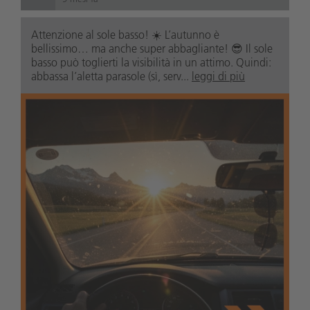
Attenzione al sole basso! ☀️ L’autunno è
bellissimo… ma anche super abbagliante! 😎 Il sole
basso può toglierti la visibilità in un attimo. Quindi:
abbassa l’aletta parasole (sì, serv...
leggi di più