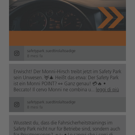
safetypark.suedtirolaltoadige
8 mesi fa
Erwischt! Der Monni-Hirsch treibt jetzt im Safety Park
sein Unwesen. 🦌🎄 Heißt das etwa: Der Safety Park
ist ein Monni POINT? 👀 Ganz genau! 💳🔥 •
Beccato! Il cervo Monni ne combina u...
leggi di più
safetypark.suedtirolaltoadige
8 mesi fa
Wusstest du, dass die Fahrsicherheitstrainings im
Safety Park nicht nur für Betriebe sind, sondern auch
für Privatpersonen? 🚗✨ • Lo sapevi che i corsi di