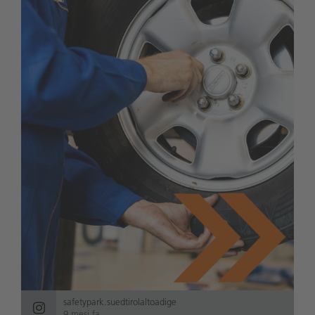
safetypark.suedtirolaltoadige
9 mesi fa