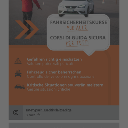
safetypark.suedtirolaltoadige
8 mesi fa