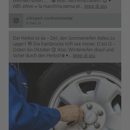
bremsen sollen…“ 😬 Also: ABS einschalten! 😉 •
ABS attivo = la macchina pensa pr...
leggi di più
safetypark.suedtirolaltoadige
8 mesi fa
Der Herbst ist da – Zeit, den Sommerreifen Adieu zu
sagen! 👋 Die Eselsbrücke hilft wie immer: O bis O –
Ostern bis Oktober 😉 Also: Winterreifen drauf und
sicher durch den Herbst!❄️ •...
leggi di più