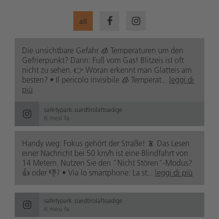
all
Die unsichtbare Gefahr 🧊 Temperaturen um den
Gefrierpunkt? Dann: Fuß vom Gas! Blitzeis ist oft
nicht zu sehen. 👉 Woran erkennt man Glatteis am
besten? • Il pericolo invisibile 🧊 Temperat...
leggi di
più
safetypark.suedtirolaltoadige
6 mesi fa
Handy weg: Fokus gehört der Straße! 📵 Das Lesen
einer Nachricht bei 50 km/h ist eine Blindfahrt von
14 Metern. Nutzen Sie den "Nicht Stören"-Modus?
👍 oder 👎? • Via lo smartphone: La st...
leggi di più
safetypark.suedtirolaltoadige
6 mesi fa