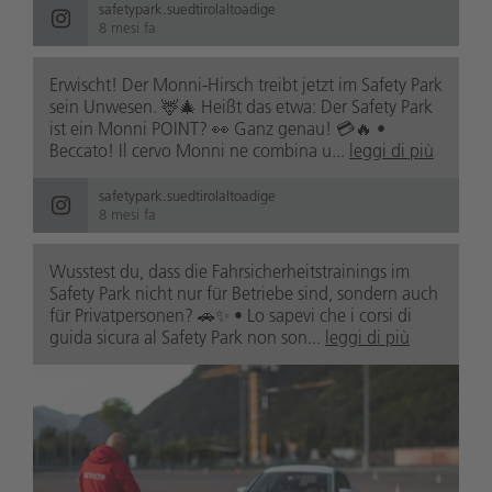
safetypark.suedtirolaltoadige
8 mesi fa
Erwischt! Der Monni-Hirsch treibt jetzt im Safety Park
sein Unwesen. 🦌🎄 Heißt das etwa: Der Safety Park
ist ein Monni POINT? 👀 Ganz genau! 💳🔥 •
Beccato! Il cervo Monni ne combina u...
leggi di più
safetypark.suedtirolaltoadige
8 mesi fa
Wusstest du, dass die Fahrsicherheitstrainings im
Safety Park nicht nur für Betriebe sind, sondern auch
für Privatpersonen? 🚗✨ • Lo sapevi che i corsi di
guida sicura al Safety Park non son...
leggi di più