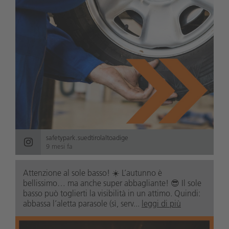
safetypark.suedtirolaltoadige
9 mesi fa
Attenzione al sole basso! ☀️ L’autunno è
bellissimo… ma anche super abbagliante! 😎 Il sole
basso può toglierti la visibilità in un attimo. Quindi:
abbassa l’aletta parasole (sì, serv...
leggi di più