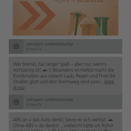
safetypark.suedtirolaltoadige
8 mesi fa
Wer bremst, hat länger Spaß – aber nur, wenn’s
rechtzeitig ist! 🚗💨 Besonders im Herbst macht die
Kombination aus nassem Laub, Regen und Frost die
Straßen glatt und dein Bremsweg wird somi...
leggi
di più
safetypark.suedtirolaltoadige
8 mesi fa
ABS an = das Auto denkt, bevor es sich wehtut. 🚗
Ohne ABS = du denkst: „Vielleicht hätte ich früher