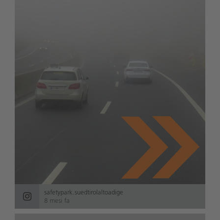
safetypark.suedtirolaltoadige
8 mesi fa