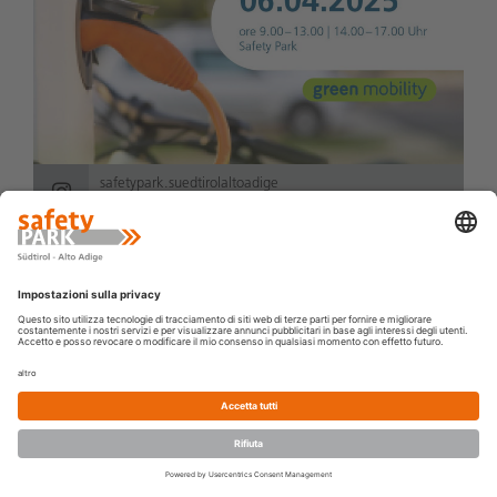
safetypark.suedtirolaltoadige
1 anno fa
Kennst du schon unser 👉🚘 Intensiv-Training II? Bei
diesem Training kannst du deinen Fahrstil weiter
verfeinern und wiederholst die Übungen aus dem
Intensiv-Training I bei höherer Geschwindigke...
leggi di più
PRENOTA
BUONO
NOVITÀ
IL CENTRO
CORSO