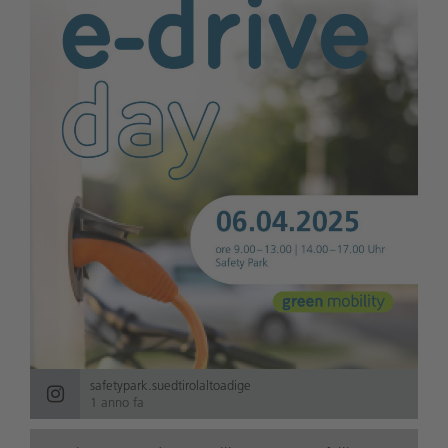
safetypark.suedtirolaltoadige
1 anno fa