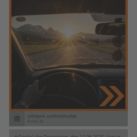
safetypark.suedtirolaltoadige
9 mesi fa