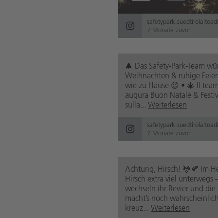
safetypark.suedtirolaltoad
7 Monate zuvor
🎄 Das Safety-Park-Team wü
Weihnachten & ruhige Feiert
wie zu Hause 😉 • 🎄 Il team
augura Buon Natale & Festivi
sulla...
Weiterlesen
safetypark.suedtirolaltoad
7 Monate zuvor
Achtung, Hirsch! 🦌🍂 Im He
Hirsch extra viel unterwegs –
wechseln ihr Revier und di
macht’s noch wahrscheinliche
kreuz...
Weiterlesen