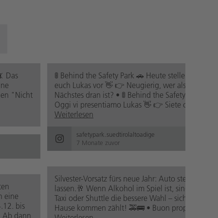
📵 Das
🚦 Behind the Safety Park 🚗 Heute stellen wir
ine
euch Lukas vor 👋 👉 Neugierig, wer als
den "Nicht
Nächstes dran ist? • 🚦 Behind the Safety Park 🚗
Oggi vi presentiamo Lukas 👋 👉 Siete curi...
Weiterlesen
safetypark.suedtirolaltoadige
7 Monate zuvor
Silvester-Vorsatz fürs neue Jahr: Auto stehen
ten
lassen.🥂 Wenn Alkohol im Spiel ist, sind Öffis,
n eine
Taxi oder Shuttle die bessere Wahl – sicher nach
.12. bis
Hause kommen zählt! 🚕🚌 • Buon proposito...
. Ab dann
Weiterlesen