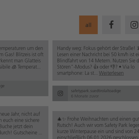
all
Temperaturen um den
Handy weg: Fokus gehört der Straße! 
Gas! Blitzeis ist oft
Lesen einer Nachricht bei 50 km/h ist e
rkennt man Glatteis
Blindfahrt von 14 Metern. Nutzen Sie 
sibile 🧊 Temperat...
Stören"-Modus? 👍 oder 👎? • Via lo
smartphone: La st...
Weiterlesen
ige
safetypark.suedtirolaltoadige
6 Monate zuvor
neue Jahr, nicht auf
🎄✨ Frohe Weihnachten und einen gu
 euch eine sichere
Rutsch! Auch wir vom Safety Park lege
 Buche jetzt dein
kurze Winterpause ein und sind von 24
durch! Gutscheine ...
einschließlich 06.01.2026 geschlossen