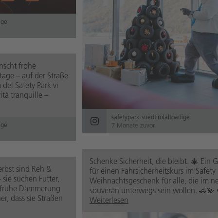
ige
nscht frohe
age – auf der Straße
 del Safety Park vi
tà tranquille –
safetypark.suedtirolaltoadige
ige
7 Monate zuvor
Schenke Sicherheit, die bleibt. 🎄 Ein 
rbst sind Reh &
für einen Fahrsicherheitskurs im Safety 
 sie suchen Futter,
Weihnachtsgeschenk für alle, die im n
e frühe Dämmerung
souverän unterwegs sein wollen. 🚗💫 •
r, dass sie Straßen
Weiterlesen