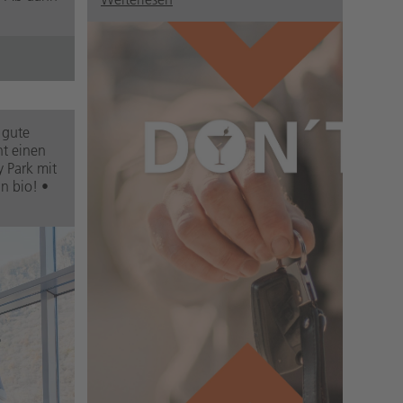
 gute
t einen
y Park mit
n bio! •