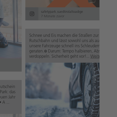
safetypark.suedtirolaltoadige
7 Monate zuvor
Schnee und Eis machen die Straßen zur
Rutschbahn und lässt sowohl uns als auch
unsere Fahrzeuge schnell ins Schleudern
geraten.❄️ Darum: Tempo halbieren, Abstand
verdoppeln. Sicherheit geht vor!...
Weiterlesen
Gutschein
Park: das
euen Jahr
 A ...