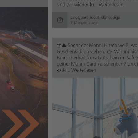
sind wir wieder fü...
Weiterlesen
safetypark.suedtirolaltoadige
7 Monate zuvor
🦌🎄 Sogar der Monni Hirsch weiß, wo
Geschenkideen stehen. 👉 Warum nich
Fahrsicherheitskurs-Gutschein im Safet
deiner Monni Card verschenken? Link i
🦌🎄...
Weiterlesen