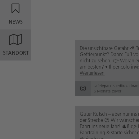
NEWS
Die unsichtbare Gefahr 🧊 
STANDORT
Gefrierpunkt? Dann: Fuß vom 
nicht zu sehen. 👉 Woran e
am besten? • Il pericolo invi
Weiterlesen
safetypark.suedtirolaltoad
6 Monate zuvor
Guter Rutsch – aber nur ins 
der Strecke 😉 Wir wünschen
Fahrt ins neue Jahr! 🎄🚦 👉
Fahrtraining & starte sicher 
Weiterlesen