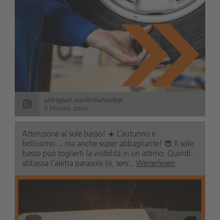
safetypark.suedtirolaltoadige
9 Monate zuvor
Attenzione al sole basso! ☀️ L’autunno è
bellissimo… ma anche super abbagliante! 😎 Il sole
basso può toglierti la visibilità in un attimo. Quindi:
abbassa l’aletta parasole (sì, serv...
Weiterlesen