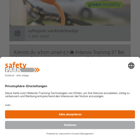
safetypark.suedtirolaltoadige
1 Jahr zuvor
Kennst du schon unser 👉🚘 Intensiv-Training II? Bei
diesem Training kannst du deinen Fahrstil weiter
verfeinern und wiederholst die Übungen aus dem
Intensiv-Training I bei höherer Geschwindigke...
Weiterlesen
KURSE
GUTSCHEIN
NEWS
STANDORT
BUCHEN