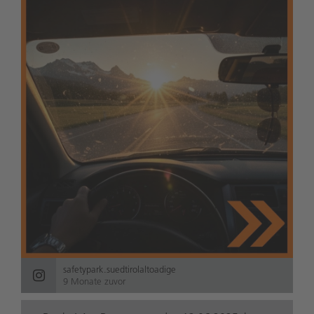
safetypark.suedtirolaltoadige
9 Monate zuvor