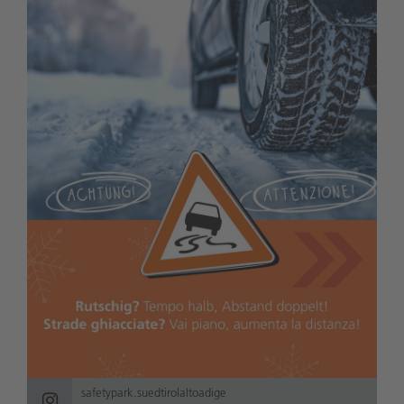
safetypark.suedtirolaltoadige