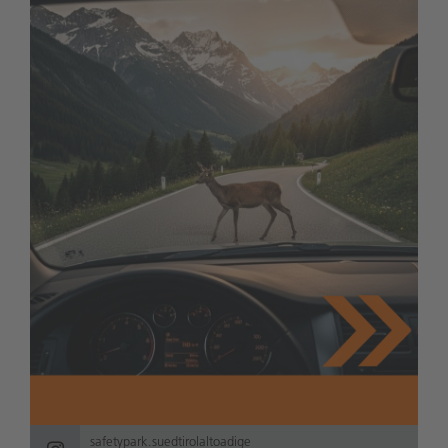
safetypark.suedtirolaltoadige