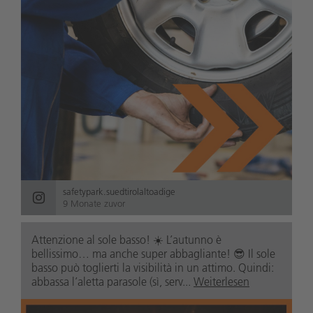
safetypark.suedtirolaltoadige
9 Monate zuvor
Attenzione al sole basso! ☀️ L’autunno è
bellissimo… ma anche super abbagliante! 😎 Il sole
basso può toglierti la visibilità in un attimo. Quindi:
abbassa l’aletta parasole (sì, serv...
Weiterlesen