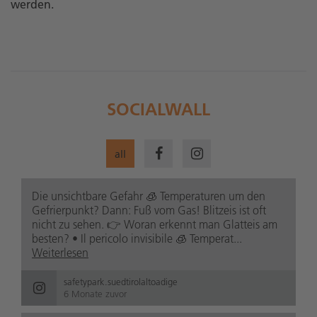
werden.
SOCIALWALL
all
Die unsichtbare Gefahr 🧊 Temperaturen um den
Gefrierpunkt? Dann: Fuß vom Gas! Blitzeis ist oft
nicht zu sehen. 👉 Woran erkennt man Glatteis am
besten? • Il pericolo invisibile 🧊 Temperat...
Weiterlesen
safetypark.suedtirolaltoadige
6 Monate zuvor