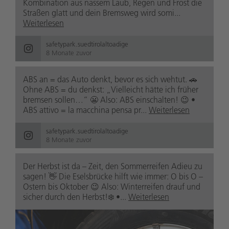
Kombination aus nassem Laub, Regen und Frost die
Straßen glatt und dein Bremsweg wird somi...
Weiterlesen
safetypark.suedtirolaltoadige
8 Monate zuvor
ABS an = das Auto denkt, bevor es sich wehtut. 🚗
Ohne ABS = du denkst: „Vielleicht hätte ich früher
bremsen sollen…“ 😬 Also: ABS einschalten! 😉 •
ABS attivo = la macchina pensa pr...
Weiterlesen
safetypark.suedtirolaltoadige
8 Monate zuvor
Der Herbst ist da – Zeit, den Sommerreifen Adieu zu
sagen! 👋 Die Eselsbrücke hilft wie immer: O bis O –
Ostern bis Oktober 😉 Also: Winterreifen drauf und
sicher durch den Herbst!❄️ •...
Weiterlesen