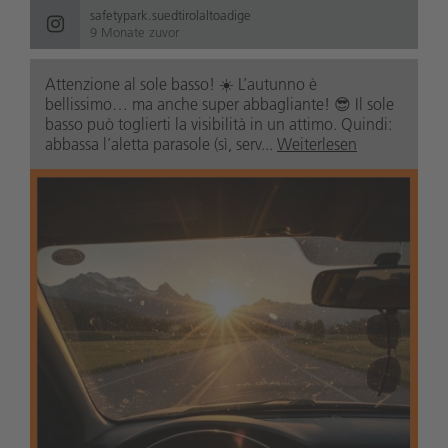
safetypark.suedtirolaltoadige
9 Monate zuvor
Attenzione al sole basso! ☀️ L’autunno è
bellissimo… ma anche super abbagliante! 😎 Il sole
basso può toglierti la visibilità in un attimo. Quindi:
abbassa l’aletta parasole (sì, serv...
Weiterlesen