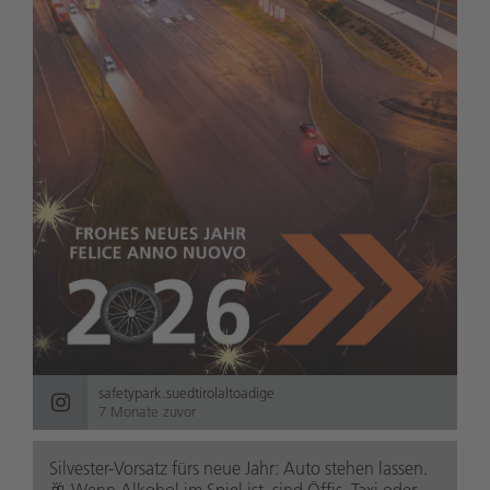
safetypark.suedtirolaltoadige
7 Monate zuvor
Silvester-Vorsatz fürs neue Jahr: Auto stehen lassen.
🥂 Wenn Alkohol im Spiel ist, sind Öffis, Taxi oder