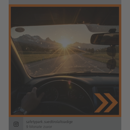
safetypark.suedtirolaltoadige
9 Monate zuvor