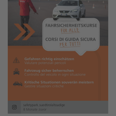
safetypark.suedtirolaltoadige
8 Monate zuvor