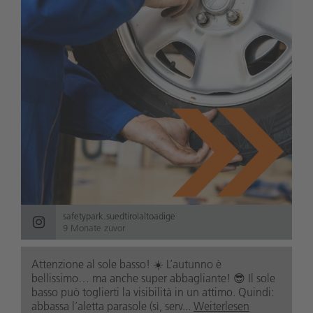
safetypark.suedtirolaltoadige
9 Monate zuvor
Attenzione al sole basso! ☀️ L’autunno è
bellissimo… ma anche super abbagliante! 😎 Il sole
basso può toglierti la visibilità in un attimo. Quindi:
abbassa l’aletta parasole (sì, serv...
Weiterlesen