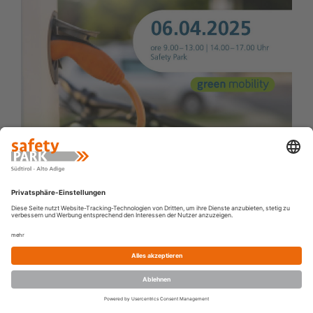
safetypark.suedtirolaltoadige
1 Jahr zuvor
Kennst du schon unser 👉🚘 Intensiv-Training II? Bei
diesem Training kannst du deinen Fahrstil weiter
verfeinern und wiederholst die Übungen aus dem
Intensiv-Training I bei höherer Geschwindigke...
Weiterlesen
KURSE
GUTSCHEIN
NEWS
STANDORT
BUCHEN