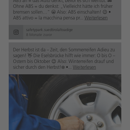
ABS an = das Auto denkt, bevor es sich wehtut. 🚗
Ohne ABS = du denkst: „Vielleicht hätte ich früher
bremsen sollen…“ 😬 Also: ABS einschalten! 😉 •
ABS attivo = la macchina pensa pr...
Weiterlesen
safetypark.suedtirolaltoadige
8 Monate zuvor
Der Herbst ist da – Zeit, den Sommerreifen Adieu zu
sagen! 👋 Die Eselsbrücke hilft wie immer: O bis O –
Ostern bis Oktober 😉 Also: Winterreifen drauf und
sicher durch den Herbst!❄️ •...
Weiterlesen