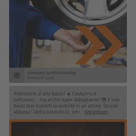
safetypark.suedtirolaltoadige
9 Monate zuvor
Attenzione al sole basso! ☀️ L’autunno è
bellissimo… ma anche super abbagliante! 😎 Il sole
basso può toglierti la visibilità in un attimo. Quindi:
abbassa l’aletta parasole (sì, serv...
Weiterlesen