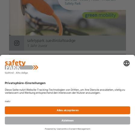
safetypark.suedtirolaltoadige
1 Jahr zuvor
Kennst du schon unser 👉🚘 Intensiv-Training II? Bei
diesem Training kannst du deinen Fahrstil weiter
verfeinern und wiederholst die Übungen aus dem
Intensiv-Training I bei höherer Geschwindigke...
Weiterlesen
KURSE
GUTSCHEIN
NEWS
STANDORT
BUCHEN