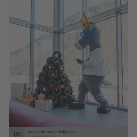
safetypark.suedtirolaltoadige