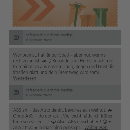
safetypark.suedtirolaltoadige
8 Monate zuvor
Wer bremst, hat länger Spaß – aber nur, wenn’s
rechtzeitig ist! 🚗💨 Besonders im Herbst macht die
Kombination aus nassem Laub, Regen und Frost die
Straßen glatt und dein Bremsweg wird somi...
Weiterlesen
safetypark.suedtirolaltoadige
8 Monate zuvor
ABS an = das Auto denkt, bevor es sich wehtut. 🚗
Ohne ABS = du denkst: „Vielleicht hätte ich früher
bremsen sollen…“ 😬 Also: ABS einschalten! 😉 •
ABS attivo = la macchina pensa pr...
Weiterlesen