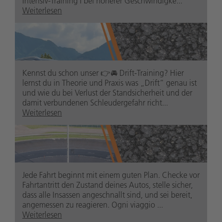
Intensiv-Training I bei höherer Geschwindigke...
Weiterlesen
safetypark.suedtirolaltoadige
Kennst du schon unser 👉🚘 Drift-Training? Hier
1 Jahr zuvor
lernst du in Theorie und Praxis was „Drift“ genau ist
und wie du bei Verlust der Standsicherheit und der
damit verbundenen Schleudergefahr richt...
Weiterlesen
safetypark.suedtirolaltoadige
Jede Fahrt beginnt mit einem guten Plan. Checke vor
1 Jahr zuvor
Fahrtantritt den Zustand deines Autos, stelle sicher,
dass alle Insassen angeschnallt sind, und sei bereit,
angemessen zu reagieren. Ogni viaggio ...
Weiterlesen