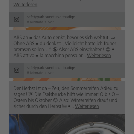
Weiterlesen
safetypark.suedtirolaltoadige
8 Monate zuvor
ABS an = das Auto denkt, bevor es sich wehtut. 🚗
safetypark.suedtirolaltoadige
Ohne ABS = du denkst: „Vielleicht hätte ich früher
8 Monate zuvor
bremsen sollen…“ 😬 Also: ABS einschalten! 😉 •
ABS attivo = la macchina pensa pr...
Weiterlesen
safetypark.suedtirolaltoadige
8 Monate zuvor
Der Herbst ist da – Zeit, den Sommerreifen Adieu zu
sagen! 👋 Die Eselsbrücke hilft wie immer: O bis O –
Ostern bis Oktober 😉 Also: Winterreifen drauf und
safetypark.suedtirolaltoadige
8 Monate zuvor
sicher durch den Herbst!❄️ •...
Weiterlesen