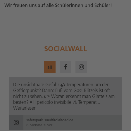
Wir freuen uns auf alle Schülerinnen und Schüler!
SOCIALWALL
all
Die unsichtbare Gefahr 🧊 Temperaturen um den
Gefrierpunkt? Dann: Fuß vom Gas! Blitzeis ist oft
nicht zu sehen. 👉 Woran erkennt man Glatteis am
besten? • Il pericolo invisibile 🧊 Temperat...
Weiterlesen
safetypark.suedtirolaltoadige
6 Monate zuvor