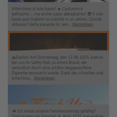
Attenzione al sole basso! ☀️ L’autunno è
bellissimo… ma anche super abbagliante! 😎 Il sole
basso può toglierti la visibilità in un attimo. Quindi:
abbassa l’aletta parasole (sì, serv...
Weiterlesen
🙏Danke! Am Donnerstag, den 12.06.2025, kam es
bei uns im Safety Park zu einem Brand, der
vermutlich durch eine achtlos weggeworfene
Zigarette verursacht wurde. Dank des schnellen und
entschloss...
Weiterlesen
🚲️ Ein etwas anderer Familiensonntag gefällig?
safetypark.suedtirolaltoadige
Dann komm am Sonntag, 6. April 2025 zum e-drive