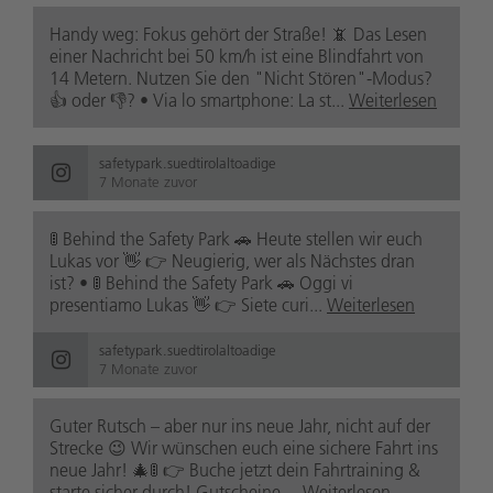
Handy weg: Fokus gehört der Straße! 📵 Das Lesen
einer Nachricht bei 50 km/h ist eine Blindfahrt von
14 Metern. Nutzen Sie den "Nicht Stören"-Modus?
👍 oder 👎? • Via lo smartphone: La st...
Weiterlesen
safetypark.suedtirolaltoadige
7 Monate zuvor
🚦 Behind the Safety Park 🚗 Heute stellen wir euch
Lukas vor 👋 👉 Neugierig, wer als Nächstes dran
ist? • 🚦 Behind the Safety Park 🚗 Oggi vi
presentiamo Lukas 👋 👉 Siete curi...
Weiterlesen
safetypark.suedtirolaltoadige
7 Monate zuvor
Guter Rutsch – aber nur ins neue Jahr, nicht auf der
Strecke 😉 Wir wünschen euch eine sichere Fahrt ins
neue Jahr! 🎄🚦 👉 Buche jetzt dein Fahrtraining &
starte sicher durch! Gutscheine ...
Weiterlesen