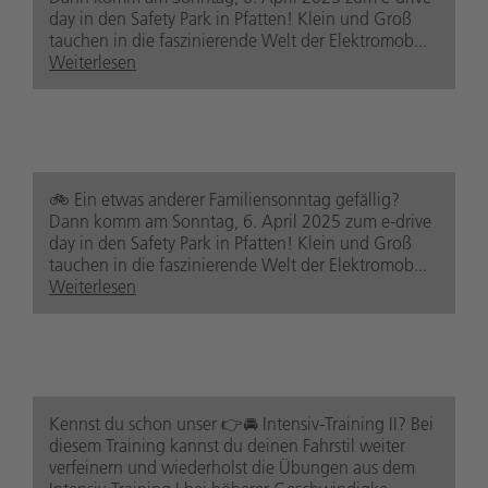
9 Monate zuvor
day in den Safety Park in Pfatten! Klein und Groß
tauchen in die faszinierende Welt der Elektromob...
Weiterlesen
safetypark.suedtirolaltoadige
9 Monate zuvor
🚲️ Ein etwas anderer Familiensonntag gefällig?
Dann komm am Sonntag, 6. April 2025 zum e-drive
day in den Safety Park in Pfatten! Klein und Groß
tauchen in die faszinierende Welt der Elektromob...
Weiterlesen
safetypark.suedtirolaltoadige
Kennst du schon unser 👉🚘 Intensiv-Training II? Bei
1 Jahr zuvor
diesem Training kannst du deinen Fahrstil weiter
verfeinern und wiederholst die Übungen aus dem