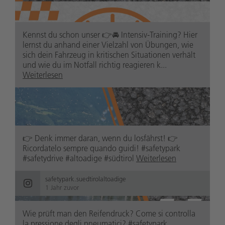
Kennst du schon unser 👉🚘 Intensiv-Training? Hier
lernst du anhand einer Vielzahl von Übungen, wie
sich dein Fahrzeug in kritischen Situationen verhält
und wie du im Notfall richtig reagieren k...
Weiterlesen
safetypark.suedtirolaltoadige
1 Jahr zuvor
👉 Denk immer daran, wenn du losfährst! 👉
Ricordatelo sempre quando guidi! #safetypark
#safetydrive #altoadige #südtirol
Weiterlesen
safetypark.suedtirolaltoadige
safetypark.suedtirolaltoadige
1 Jahr zuvor
1 Jahr zuvor
Wie prüft man den Reifendruck? Come si controlla
la pressione degli pneumatici? #safetypark