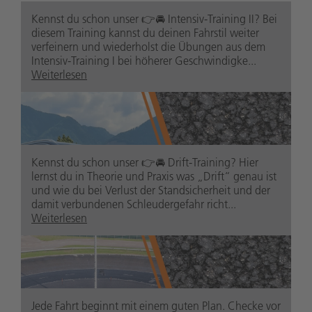
safetypark.suedtirolaltoadige
Kennst du schon unser 👉🚘 Intensiv-Training II? Bei
1 Jahr zuvor
diesem Training kannst du deinen Fahrstil weiter
verfeinern und wiederholst die Übungen aus dem
Intensiv-Training I bei höherer Geschwindigke...
Weiterlesen
safetypark.suedtirolaltoadige
Kennst du schon unser 👉🚘 Drift-Training? Hier
1 Jahr zuvor
lernst du in Theorie und Praxis was „Drift“ genau ist
und wie du bei Verlust der Standsicherheit und der
damit verbundenen Schleudergefahr richt...
Weiterlesen
safetypark.suedtirolaltoadige
Jede Fahrt beginnt mit einem guten Plan. Checke vor
1 Jahr zuvor