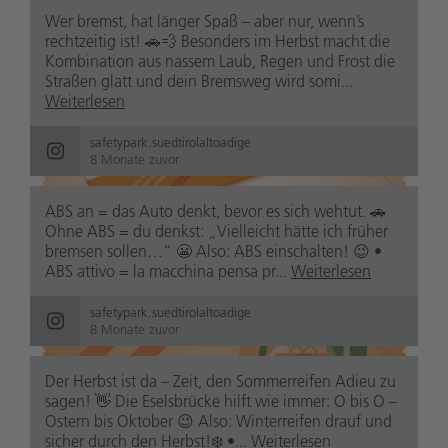
Wer bremst, hat länger Spaß – aber nur, wenn’s
rechtzeitig ist! 🚗💨 Besonders im Herbst macht die
Kombination aus nassem Laub, Regen und Frost die
Straßen glatt und dein Bremsweg wird somi...
Weiterlesen
safetypark.suedtirolaltoadige
8 Monate zuvor
ABS an = das Auto denkt, bevor es sich wehtut. 🚗
safetypark.suedtirolaltoadige
Ohne ABS = du denkst: „Vielleicht hätte ich früher
8 Monate zuvor
bremsen sollen…“ 😬 Also: ABS einschalten! 😉 •
ABS attivo = la macchina pensa pr...
Weiterlesen
safetypark.suedtirolaltoadige
8 Monate zuvor
Der Herbst ist da – Zeit, den Sommerreifen Adieu zu
sagen! 👋 Die Eselsbrücke hilft wie immer: O bis O –
Ostern bis Oktober 😉 Also: Winterreifen drauf und
safetypark.suedtirolaltoadige
8 Monate zuvor
sicher durch den Herbst!❄️ •...
Weiterlesen