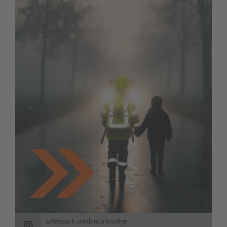
safetypark.suedtirolaltoadige