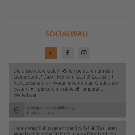
SOCIALWALL
all
Die unsichtbare Gefahr 🧊 Temperaturen um den
Gefrierpunkt? Dann: Fuß vom Gas! Blitzeis ist oft
nicht zu sehen. 👉 Woran erkennt man Glatteis am
besten? • Il pericolo invisibile 🧊 Temperat...
Weiterlesen
safetypark.suedtirolaltoadige
6 Monate zuvor
Handy weg: Fokus gehört der Straße! 📵 Das Lesen
einer Nachricht bei 50 km/h ist eine Blindfahrt von