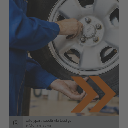
safetypark.suedtirolaltoadige
9 Monate zuvor