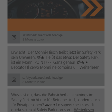
safetypark.suedtirolaltoadige
8 Monate zuvor
Erwischt! Der Monni-Hirsch treibt jetzt im Safety Park
sein Unwesen. 🦌🎄 Heißt das etwa: Der Safety Park
ist ein Monni POINT? 👀 Ganz genau! 💳🔥 •
Beccato! Il cervo Monni ne combina u...
Weiterlesen
safetypark.suedtirolaltoadige
8 Monate zuvor
Wusstest du, dass die Fahrsicherheitstrainings im
Safety Park nicht nur für Betriebe sind, sondern auch
für Privatpersonen? 🚗✨ • Lo sapevi che i corsi di
guida sicura al Safety Park non son...
Weiterlesen