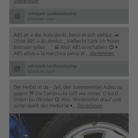
Weiterlesen
safetypark.suedtirolaltoadige
8 Monate zuvor
ABS an = das Auto denkt, bevor es sich wehtut. 🚗
Ohne ABS = du denkst: „Vielleicht hätte ich früher
bremsen sollen…“ 😬 Also: ABS einschalten! 😉 •
ABS attivo = la macchina pensa pr...
Weiterlesen
safetypark.suedtirolaltoadige
8 Monate zuvor
Der Herbst ist da – Zeit, den Sommerreifen Adieu zu
sagen! 👋 Die Eselsbrücke hilft wie immer: O bis O –
Ostern bis Oktober 😉 Also: Winterreifen drauf und
sicher durch den Herbst!❄️ •...
Weiterlesen